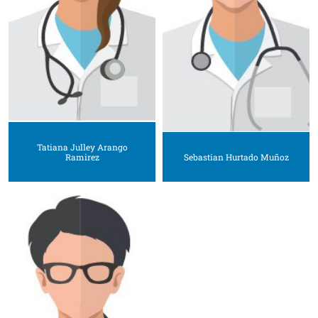
Tatiana Julley Arango
Ramirez
Sebastian Hurtado Muñoz