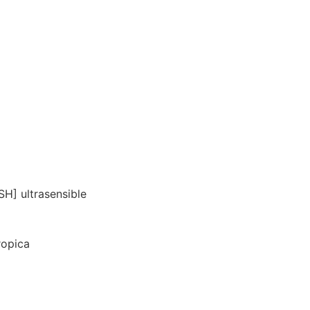
SH] ultrasensible
ropica