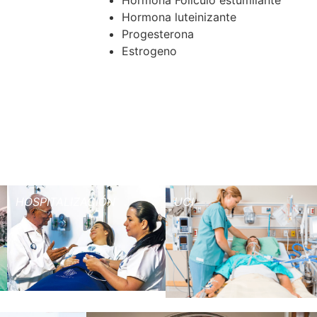
Hormona Foliculo estumilante
Hormona luteinizante
Progesterona
Estrogeno
HOSPITALIZACIÓN
UCI