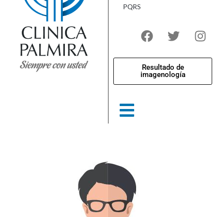
PQRS
Resultado de
imagenología