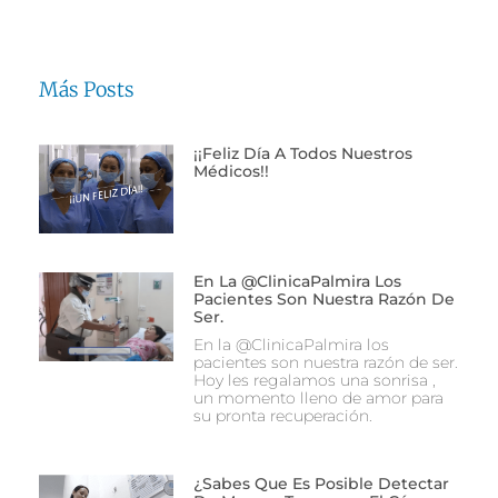
Más Posts
¡¡Feliz Día A Todos Nuestros
Médicos!!
En La @ClinicaPalmira Los
Pacientes Son Nuestra Razón De
Ser.
En la @ClinicaPalmira los
pacientes son nuestra razón de ser.
Hoy les regalamos una sonrisa ,
un momento lleno de amor para
su pronta recuperación.
¿Sabes Que Es Posible Detectar