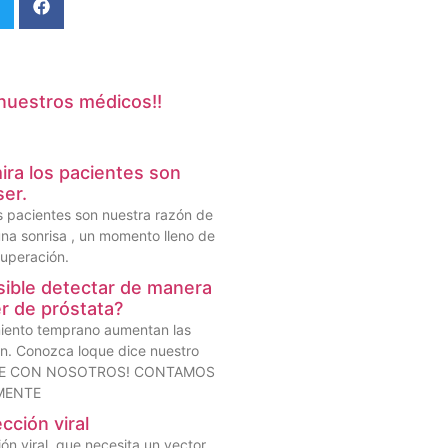
s nuestros médicos!!
ira los pacientes son
ser.
os pacientes son nuestra razón de
una sonrisa , un momento lleno de
uperación.
ible detectar de manera
r de próstata?
miento temprano aumentan las
n. Conozca loque dice nuestro
LTE CON NOSOTROS! CONTAMOS
MENTE
cción viral
ón viral, que necesita un vector