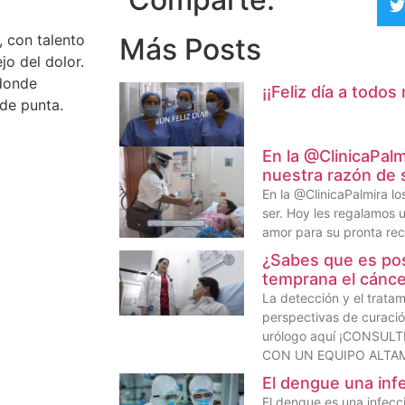
, con talento
Más Posts
jo del dolor.
donde
¡¡Feliz día a todo
 de punta.
En la @ClinicaPalm
nuestra razón de 
En la @ClinicaPalmira l
ser. Hoy les regalamos 
amor para su pronta rec
¿Sabes que es pos
temprana el cánce
La detección y el trata
perspectivas de curació
urólogo aquí ¡CONSU
CON UN EQUIPO ALTA
El dengue una infe
El dengue es una infecci