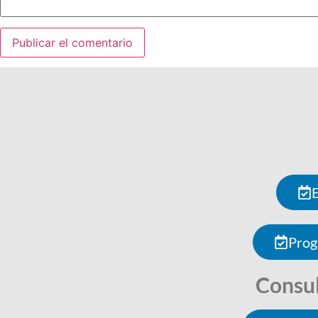
E
Prog
Consul