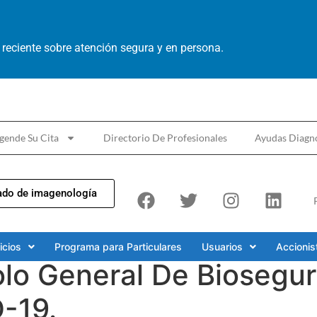
reciente sobre atención segura y en persona.
gende Su Cita
Directorio De Profesionales
Ayudas Diagnó
ado de imagenología
icios
Programa para Particulares
Usuarios
Accionis
olo General De Biosegur
-19.