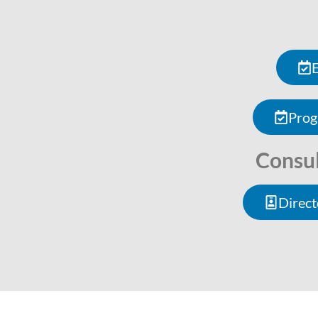
E
Prog
Consul
Direct