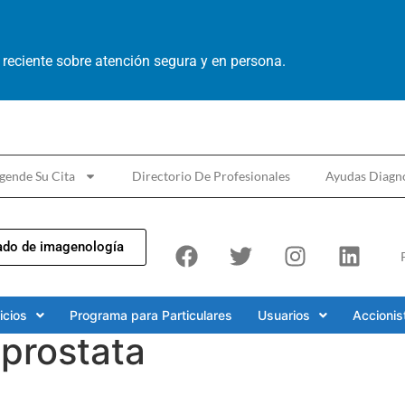
reciente sobre atención segura y en persona.
gende Su Cita
Directorio De Profesionales
Ayudas Diagnó
ado de imagenología
icios
Programa para Particulares
Usuarios
Accionis
 prostata