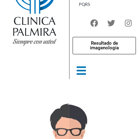
PQRS
Resultado de
imagenología