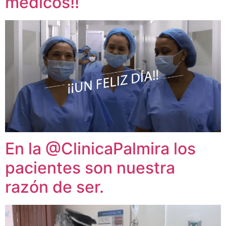
médicos!!
En la @ClinicaPalmira los
pacientes son nuestra
razón de ser.