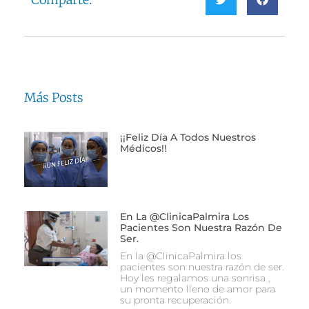
Más Posts
¡¡Feliz Día A Todos Nuestros
Médicos!!
En La @ClinicaPalmira Los
Pacientes Son Nuestra Razón De
Ser.
En la @ClinicaPalmira los
pacientes son nuestra razón de ser.
Hoy les regalamos una sonrisa ,
un momento lleno de amor para
su pronta recuperación.